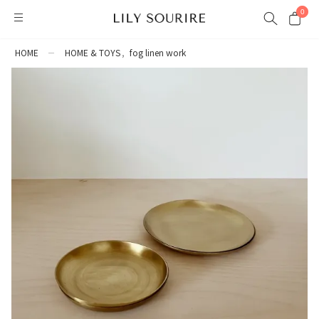
0
HOME
HOME & TOYS
fog linen work