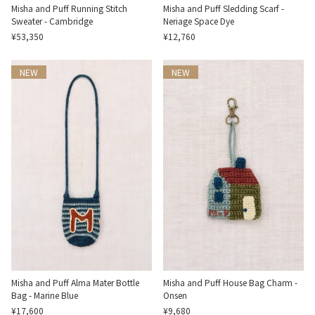
Misha and Puff Running Stitch
Misha and Puff Sledding Scarf -
Sweater - Cambridge
Neriage Space Dye
¥53,350
¥12,760
NEW
NEW
Misha and Puff Alma Mater Bottle
Misha and Puff House Bag Charm -
Bag - Marine Blue
Onsen
¥17,600
¥9,680