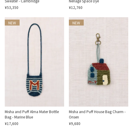
Sweater - Cambridge
Neriage Space Dye
¥53,350
¥12,760
NEW
NEW
Misha and Puff Alma Mater Bottle
Misha and Puff House Bag Charm -
Bag - Marine Blue
Onsen
¥17,600
¥9,680