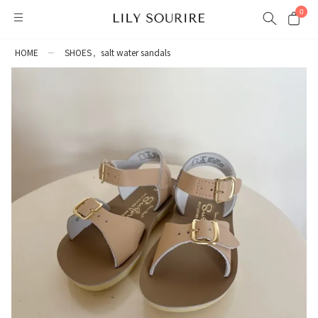
0
HOME
SHOES
salt water sandals