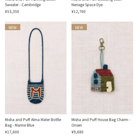
Sweater - Cambridge
Neriage Space Dye
¥53,350
¥12,760
NEW
NEW
Misha and Puff Alma Mater Bottle
Misha and Puff House Bag Charm -
Bag - Marine Blue
Onsen
¥17,600
¥9,680