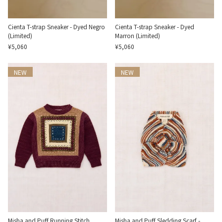
Cienta T-strap Sneaker - Dyed Negro
Cienta T-strap Sneaker - Dyed
(Limited)
Marron (Limited)
¥5,060
¥5,060
NEW
NEW
Misha and Puff Running Stitch
Misha and Puff Sledding Scarf -