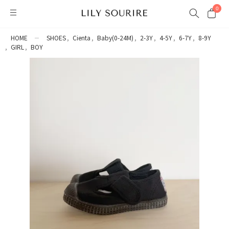
0
HOME
SHOES
Cienta
Baby(0-24M)
2-3Y
4-5Y
6-7Y
8-9Y
GIRL
BOY