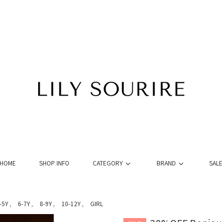
HOME
SHOP INFO
CATEGORY
BRAND
SAL
-5Y
6-7Y
8-9Y
10-12Y
GIRL