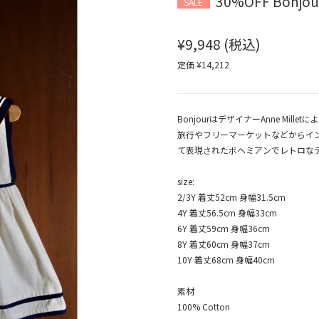
30%OFF Bonjour 
SALE
¥9,948
(税込)
定価 ¥14,212
BonjourはデザイナーAnne Mi
旅行やフリーマーケットなどからイ
て表現されたボヘミアンでレトロな
size:
2/3Y 着丈52cm 身幅31.5cm
4Y 着丈56.5cm 身幅33cm
6Y 着丈59cm 身幅36cm
8Y 着丈60cm 身幅37cm
10Y 着丈68cm 身幅40cm
素材
100% Cotton