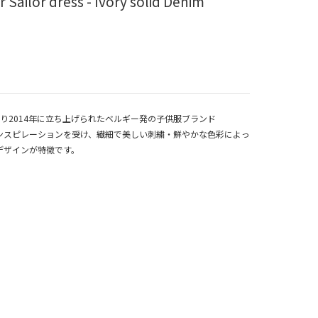
Sailor dress - Ivory solid Denim
lletにより2014年に立ち上げられたベルギー発の子供服ブランド
ンスピレーションを受け、繊細で美しい刺繍・鮮やかな色彩によっ
デザインが特徴です。