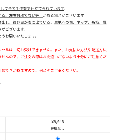
用して全て手作業で仕立てられています
。
いる、左右対称でない等）
がある場合がございます。
び出し、結び目が表に出ている
、
生地への傷、ネップ、糸筋、異
合がございます。
ようお願いいたします。
ンセルは一切お受けできません。また、お支払い方法や配送方法
ませんので、ご注文の際はお間違いがないよう十分にご注意くだ
対応できかねますので、何とぞご了承ください。
す
¥9,948
在庫なし