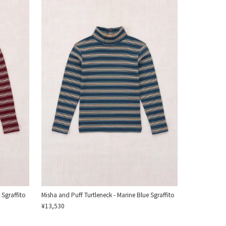
 Sgraffito
Misha and Puff Turtleneck - Marine Blue Sgraffito
¥13,530