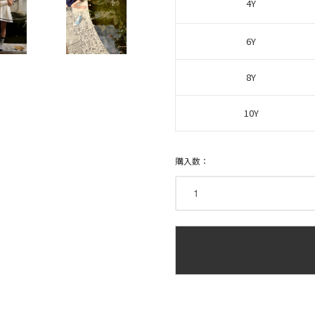
4Y
6Y
8Y
10Y
購入数：