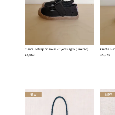
Cienta T-strap Sneaker - Dyed Negro (Limited)
Cienta T-s
¥5,060
¥5,060
NEW
NEW