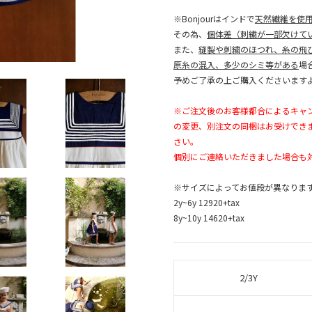
※Bonjourはインドで
天然繊維を使
その為、
個体差（刺繍が一部欠けて
また、
縫製や刺繍のほつれ、糸の飛
原糸の混入、多少のシミ等がある
場
予めご了承の上ご購入くださいます
※ご注文後のお客様都合によるキャ
の変更、別注文の同梱はお受けでき
さい。
個別にご連絡いただきました場合も
※サイズによってお値段が異なりま
2y~6y 12920+tax
8y~10y 14620+tax
2/3Y