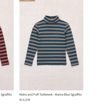
 Sgraffito
Misha and Puff Turtleneck - Marine Blue Sgraffito
¥13,530