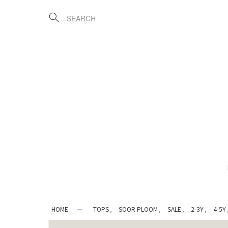
HOME
TOPS
SOOR PLOOM
SALE
2-3Y
4-5Y