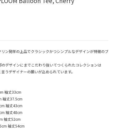
LOOM Balloon Tee, Cherry
ブルックリン発祥の上品でクラシックかつシンプルなデザインが特徴のブ
部のデザインにまでこだわり抜いてつくられたコレクションは
と言うデザイナーの願いが込められています。
5cm 袖丈33cm
m 袖丈37.5cm
8cm 袖丈43cm
1cm 袖丈48cm
cm 袖丈52cm
.5cm 袖丈54cm