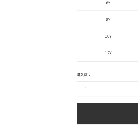
6Y
8Y
10Y
12Y
購入数：