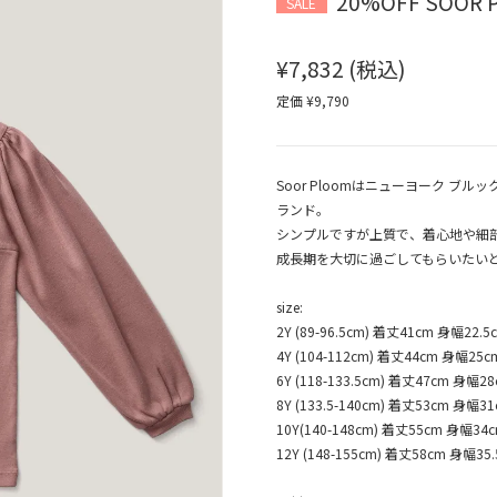
20%OFF SOOR P
SALE
¥7,832
(税込)
定価 ¥9,790
Soor Ploomはニューヨーク 
ランド。
シンプルですが上質で、着心地や細
成長期を大切に過ごしてもらいたい
size:
2Y (89-96.5cm) 着丈41cm 身幅22.
4Y (104-112cm) 着丈44cm 身幅25c
6Y (118-133.5cm) 着丈47cm 身幅2
8Y (133.5-140cm) 着丈53cm 身幅3
10Y(140-148cm) 着丈55cm 身幅34
12Y (148-155cm) 着丈58cm 身幅35