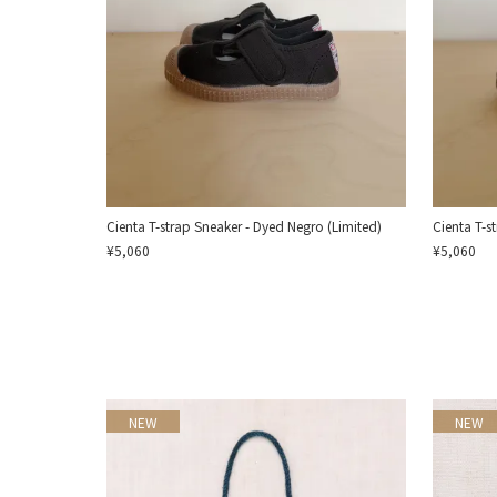
Cienta T-strap Sneaker - Dyed Negro (Limited)
Cienta T-s
¥5,060
¥5,060
NEW
NEW