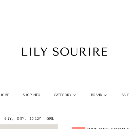
HOME
SHOP INFO
CATEGORY
BRAND
SAL
6-7Y
8-9Y
10-12Y
GIRL