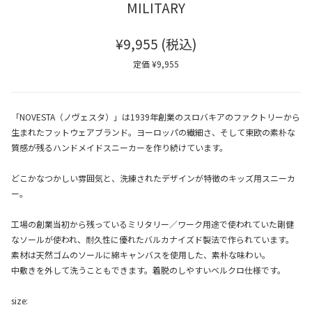
MILITARY
¥9,955
(税込)
定価 ¥9,955
「NOVESTA（ノヴェスタ）」は1939年創業のスロバキアのファクトリーから
生まれたフットウェアブランド。ヨーロッパの繊細さ、そして東欧の素朴な
質感が残るハンドメイドスニーカーを作り続けています。
どこかなつかしい雰囲気と、洗練されたデザインが特徴のキッズ用スニーカ
ー。
工場の創業当初から残っているミリタリー／ワーク用途で使われていた剛健
なソールが使われ、耐久性に優れたバルカナイズド製法で作られています。
素材は天然ゴムのソールに綿キャンバスを使用した、素朴な味わい。
中敷きを外して洗うこともできます。着脱のしやすいベルクロ仕様です。
size: