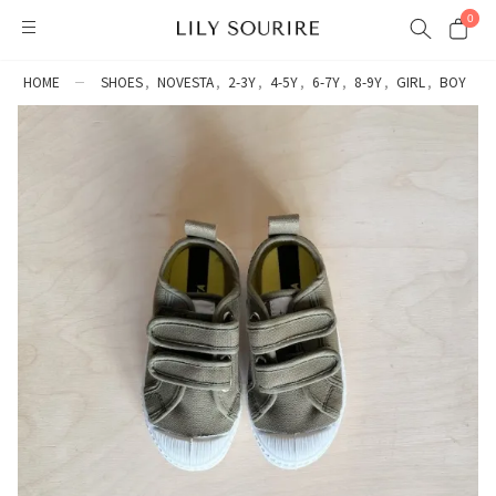
0
HOME
SHOES
NOVESTA
2-3Y
4-5Y
6-7Y
8-9Y
GIRL
BOY