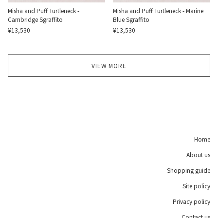
Misha and Puff Turtleneck -
Misha and Puff Turtleneck - Marine
Cambridge Sgraffito
Blue Sgraffito
¥13,530
¥13,530
VIEW MORE
Home
About us
Shopping guide
Site policy
Privacy policy
Contact us