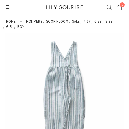
0
HOME
ROMPERS
SOOR PLOOM
SALE
4-5Y
6-7Y
8-9Y
GIRL
BOY