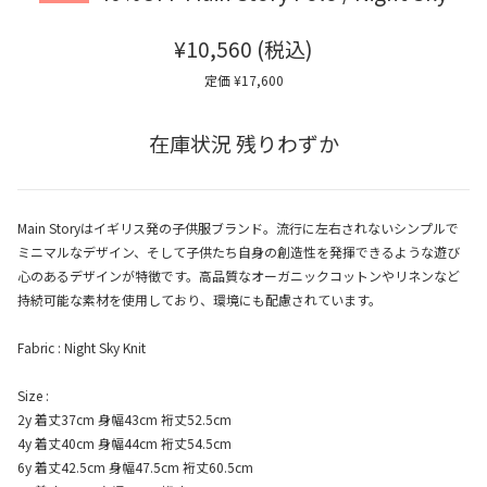
¥10,560
(税込)
定価 ¥17,600
在庫状況 残りわずか
Main Storyはイギリス発の子供服ブランド。流行に左右されないシンプルで
ミニマルなデザイン、そして子供たち自身の創造性を発揮できるような遊び
心のあるデザインが特徴です。高品質なオーガニックコットンやリネンなど
持続可能な素材を使用しており、環境にも配慮されています。
Fabric : Night Sky Knit
Size :
2y 着丈37cm 身幅43cm 裄丈52.5cm
4y 着丈40cm 身幅44cm 裄丈54.5cm
6y 着丈42.5cm 身幅47.5cm 裄丈60.5cm