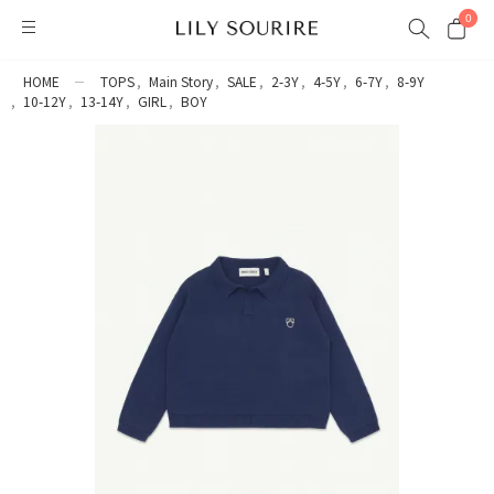
0
HOME
TOPS
Main Story
SALE
2-3Y
4-5Y
6-7Y
8-9Y
10-12Y
13-14Y
GIRL
BOY