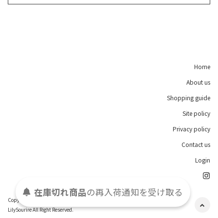
Home
About us
Shopping guide
Site policy
Privacy policy
Contact us
Login
在庫切れ商品
の
再入荷
通知を
受け取る
Copyright(c)2016-2026
LilySourire All Right Reserved.