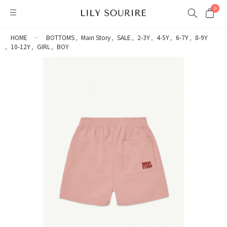
0
HOME
BOTTOMS
Main Story
SALE
2-3Y
4-5Y
6-7Y
8-9Y
10-12Y
GIRL
BOY